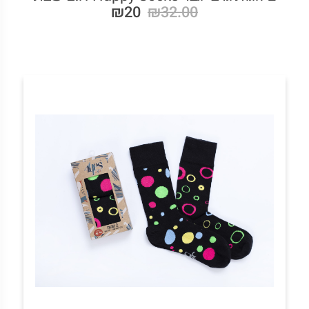
₪20
₪32.00