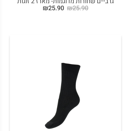
גרביים שחורות מדוגמות- מארז 2 זוגות
₪25.90
₪25.90