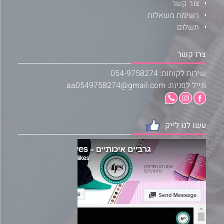
צור קשר
רשימת משאלות
תשלום
צרו קשר
שירות לקוחות: 054-9758274
מייל לפניות: aa0549758274@gmail.com
עשו לנו לייק