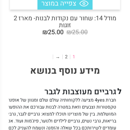
מודל 14: שחור עם נקודות לבנות- מארז 2
זוגות
₪25.00
₪25.00
→
2
1
מידע נוסף בנושא
ל
גרביים מעוצבות לגבר
גרב
חברת 4yes מציעה ללקוחותיה עולם שלם ומגוון של אופנה,
גרביי
טקסטורות וצבעים וזאת במטרה לבנות עבורכם את ההופעה
במיו
המושלמת. בין של מוצרינו תוכלו למצוא: גרביים לגבר, גרבי
טכנול
ן
בריאות, גרבי נשים, גרביים לילדים ולנוער, פיג'מות ועוד. אנו
על בר
עומדים לשירותכם בכל שאלה והזמנה ונשמח להעניק לכם
הייחו