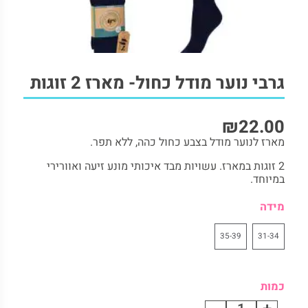
2. תיאור המוצר:
3. משלוחים:
4. החזרות:
5. מוצרים נוספים להשלמת הלוק
גרבי נוער מודל כחול- מארז 2 זוגות
₪
22.00
מארז לנוער מודל בצבע כחול כהה, ללא תפר.
2 זוגות במארז. עשויות מבד איכותי מונע זיעה ואוורירי
במיוחד.
מידה
35-39
31-34
כמות
גרבי