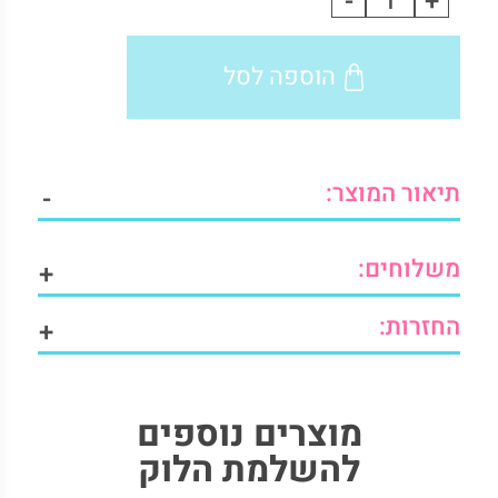
-
+
נוער
מודל
הוספה לסל
כחול-
מארז
2
זוגות
quantity
תיאור המוצר:
-
משלוחים:
+
החזרות:
+
מוצרים נוספים
להשלמת הלוק