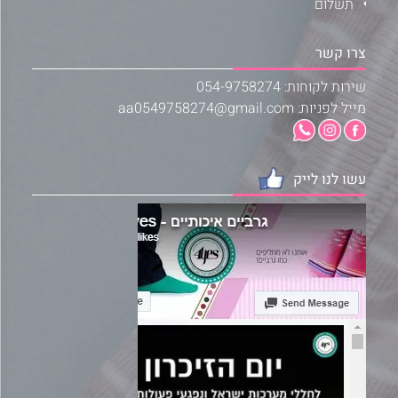
תשלום
צרו קשר
שירות לקוחות: 054-9758274
מייל לפניות: aa0549758274@gmail.com
עשו לנו לייק