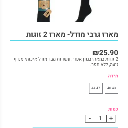
2. תיאור המוצר:
3. משלוחים:
4. החזרות:
5. מוצרים נוספים להשלמת הלוק
מארז גרבי מודל- מארז 2 זוגות
₪
25.90
2 זוגות במארז בגוון אפור, עשויות מבד מודל איכותי מנדף
זיעה, ללא תפר.
מידה
44-47
40-43
כמות
-
+
מארז
גרבי