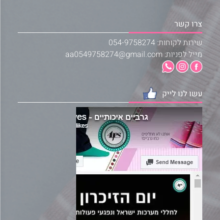
צרו קשר
שירות לקוחות: 054-9758274
מייל לפניות: aa0549758274@gmail.com
עשו לנו לייק