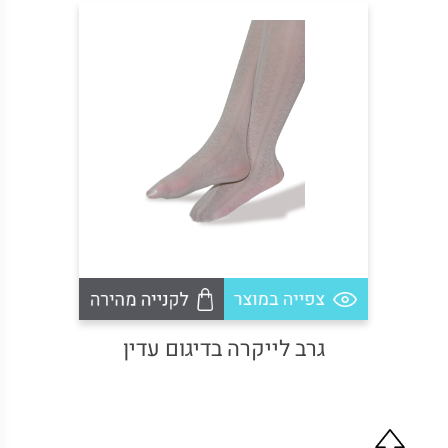
גרביים שחורות מדוגמות- מארז 2
גרב לייקרה בדיגום עדין
מודל 19: שתי וערב- מארז 2 זוגות