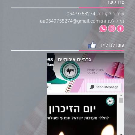
צרו קשר
שירות לקוחות: 054-9758274
מייל לפניות: aa0549758274@gmail.com
עשו לנו לייק