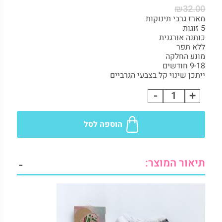
₪
32.00
דמוי נעל
מארז גרבי תינוקות
2. תיאור המוצר:
5 זוגות
3. משלוחים:
כותנה אורגנית
4. החזרות:
ללא תפר
מונע החלקה
5. מוצרים נוספים להשלמת הלוק
9-18 חודשים
ייתכן שינוי קל בצבעי הגרביים
-
+
מארז
5
גרבי
הוספה לסל
תינוקות
בנים
כותנה
תיאור המוצר:
-
ללא
תפר
דמוי
נעל
quantity