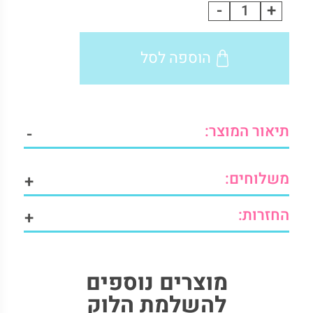
-
+
פיג'מות
גבר
שרוול
הוספה לסל
ארוך
quantity
תיאור המוצר:
-
משלוחים:
+
החזרות:
+
מוצרים נוספים
להשלמת הלוק