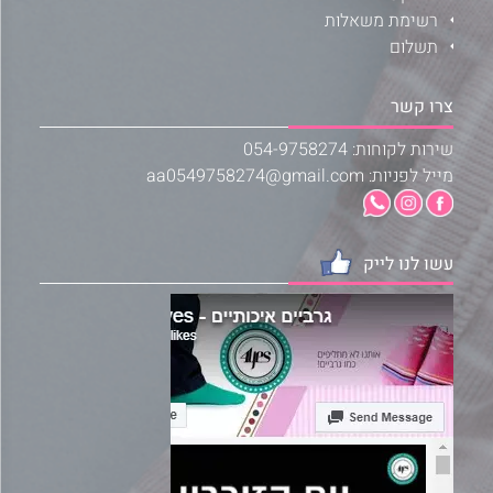
רשימת משאלות
תשלום
צרו קשר
שירות לקוחות: 054-9758274
מייל לפניות: aa0549758274@gmail.com
עשו לנו לייק