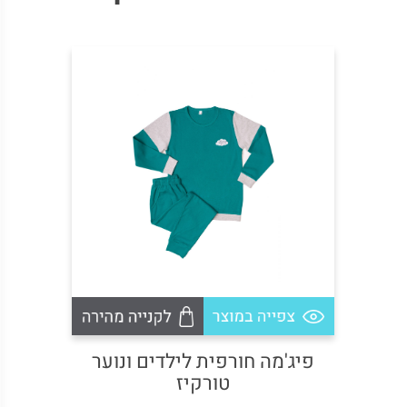
קאמל
פיג'מה חורפית לילדים ונוער
פיג'מ
טורקיז