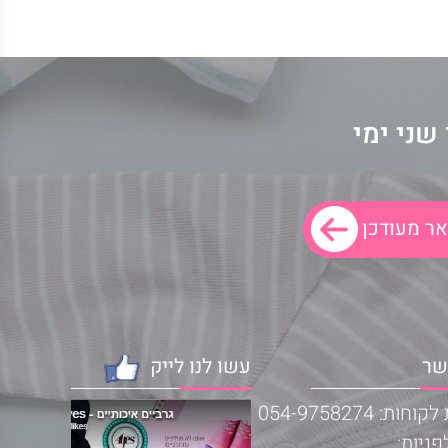
שני ימי
שר
עשו לנו לייק
ות: 054-9758274
פניות: